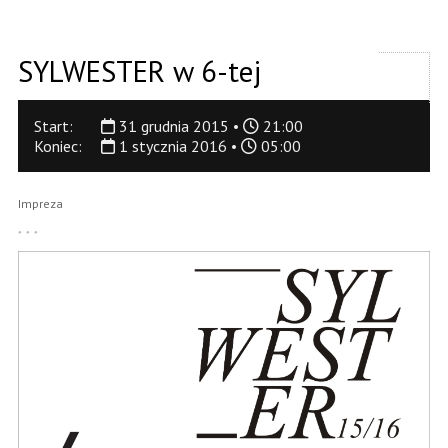
SYLWESTER w 6-tej
Start:
31 grudnia 2015 •
21:00
Koniec:
1 stycznia 2016 •
05:00
Impreza