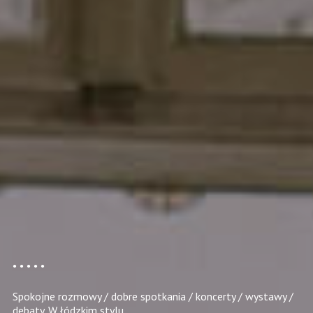
Spokojne rozmowy / dobre spotkania / koncerty / wystawy /
debaty. W łódzkim stylu.