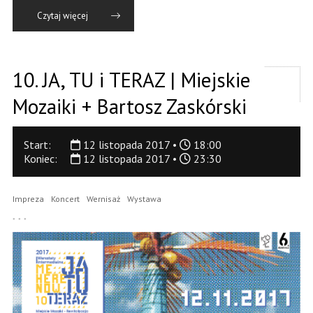
Czytaj więcej
10. JA, TU i TERAZ | Miejskie
Mozaiki + Bartosz Zaskórski
Start:
12 listopada 2017 •
18:00
Koniec:
12 listopada 2017 •
23:30
Impreza
Koncert
Wernisaż
Wystawa