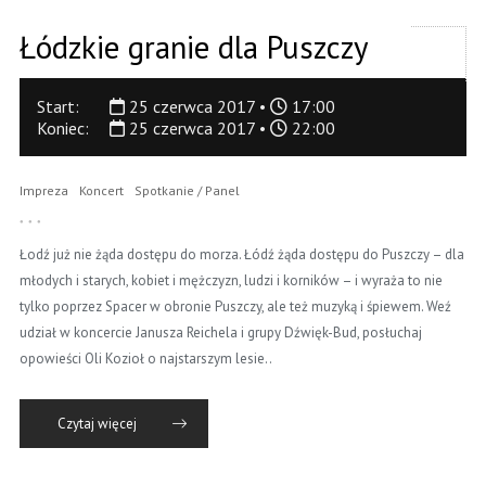
Łódzkie granie dla Puszczy
Start:
25 czerwca 2017 •
17:00
Koniec:
25 czerwca 2017 •
22:00
Impreza
Koncert
Spotkanie / Panel
Łodź już nie żąda dostępu do morza. Łódź żąda dostępu do Puszczy – dla
młodych i starych, kobiet i mężczyzn, ludzi i korników – i wyraża to nie
tylko poprzez Spacer w obronie Puszczy, ale też muzyką i śpiewem. Weź
udział w koncercie Janusza Reichela i grupy Dźwięk-Bud, posłuchaj
opowieści Oli Kozioł o najstarszym lesie..
Czytaj więcej