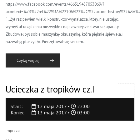
https://www.facebook.com/events/466319457053069/?
acontext=%7B%22ref%22%3A%22106%22%2C%22action_history%22%3A%
“…Żył raz pewien wielki konstruktor-wynalazca, który, nie ustając,
wymyślał urządzenia niezwykłe i najdziwniejsze stwarzał aparaty.
Zbudował był sobie maszynkę-okruszynkę, która pięknie śpiewała, i
nazwał ją ptaszydło. Pieczętował się sercem..
Czytaj więcej
Ucieczka z tropików cz.I
Start:
12 maja 2017 •
22:00
Koniec:
13 maja 2017 •
03:00
Impreza