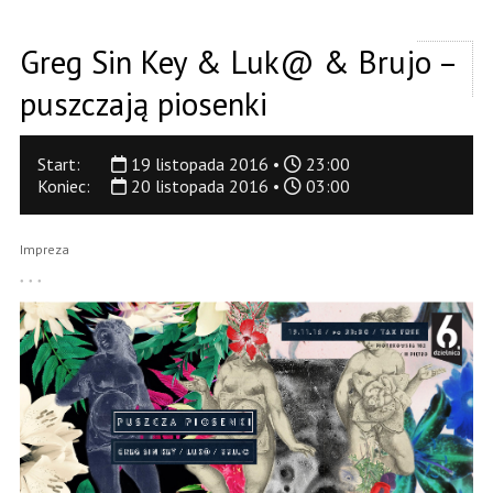
Greg Sin Key & Luk@ & Brujo –
puszczają piosenki
Start:
19 listopada 2016 •
23:00
Koniec:
20 listopada 2016 •
03:00
Impreza