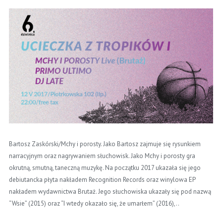
Bartosz Zaskórski/Mchy i porosty. Jako Bartosz zajmuje się rysunkiem
narracyjnym oraz nagrywaniem słuchowisk. Jako Mchy i porosty gra
okrutną, smutną, taneczną muzykę. Na początku 2017 ukazała się jego
debiutancka płyta nakładem Recognition Records oraz winylowa EP
nakładem wydawnictwa Brutaż. Jego słuchowiska ukazały się pod nazwą
“Wsie” (2015) oraz “I wtedy okazało się, że umarłem” (2016),..