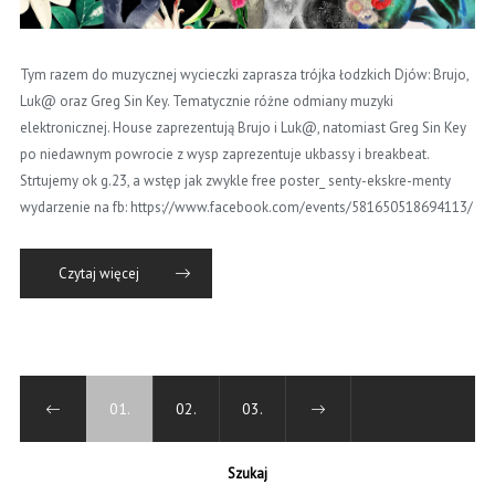
Tym razem do muzycznej wycieczki zaprasza trójka łodzkich Djów: Brujo,
Luk@ oraz Greg Sin Key. Tematycznie różne odmiany muzyki
elektronicznej. House zaprezentują Brujo i Luk@, natomiast Greg Sin Key
po niedawnym powrocie z wysp zaprezentuje ukbassy i breakbeat.
Strtujemy ok g.23, a wstęp jak zwykle free poster_ senty-ekskre-menty
wydarzenie na fb: https://www.facebook.com/events/581650518694113/
Czytaj więcej
01.
02.
03.
Szukaj