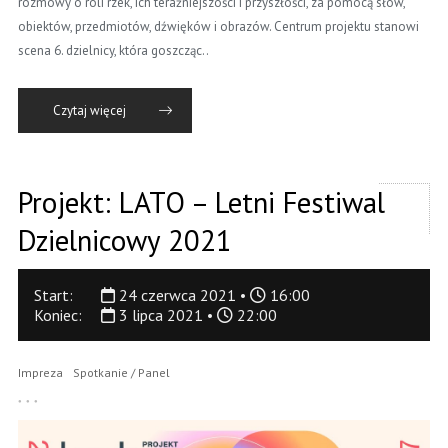
rozmowy o roli rzek, ich teraźniejszości i przyszłości, za pomocą słów,
obiektów, przedmiotów, dźwięków i obrazów. Centrum projektu stanowi
scena 6. dzielnicy, która goszcząc..
Czytaj więcej
Projekt: LATO – Letni Festiwal
Dzielnicowy 2021
Start:
24 czerwca 2021 •
16:00
Koniec:
3 lipca 2021 •
22:00
Impreza
Spotkanie / Panel