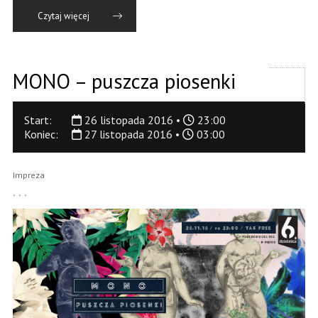
Czytaj więcej
MONO – puszcza piosenki
Start:
26 listopada 2016 •
23:00
Koniec:
27 listopada 2016 •
03:00
Impreza