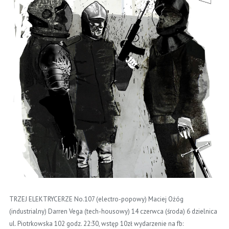
TRZEJ ELEKTRYCERZE No.107 (electro-popowy) Maciej Ożóg
(industrialny) Darren Vega (tech-housowy) 14 czerwca (środa) 6 dzielnica
ul. Piotrkowska 102 godz. 22:30, wstęp 10zł wydarzenie na fb: