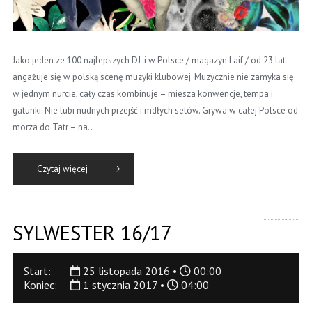
Jako jeden ze 100 najlepszych DJ-i w Polsce / magazyn Laif / od 23 lat
angażuje się w polską scenę muzyki klubowej. Muzycznie nie zamyka się
w jednym nurcie, cały czas kombinuje – miesza konwencje, tempa i
gatunki. Nie lubi nudnych przejść i mdłych setów. Grywa w całej Polsce od
morza do Tatr – na..
Czytaj więcej
SYLWESTER 16/17
Start:
25 listopada 2016 •
00:00
Koniec:
1 stycznia 2017 •
04:00