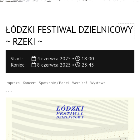
ŁÓDZKI FESTIWAL DZIELNICOWY
~ RZEKI ~
Start:
4 czerwca 2025 •
18:00
Koniec:
8 czerwca 2025 •
23:45
Impreza
Koncert
Spotkanie / Panel
Wernisaż
Wystawa