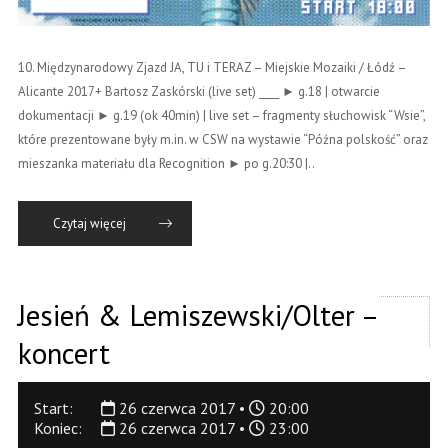
10. Międzynarodowy Zjazd JA, TU i TERAZ – Miejskie Mozaiki / Łódź –
Alicante 2017+ Bartosz Zaskórski (live set) ____ ► g.18 | otwarcie
dokumentacji ► g.19 (ok 40min) | live set – fragmenty słuchowisk “Wsie”,
które prezentowane były m.in. w CSW na wystawie “Późna polskość” oraz
mieszanka materiału dla Recognition ► po g.20:30 |..
Czytaj więcej
Jesień & Lemiszewski/Olter –
koncert
Start:
26 czerwca 2017 •
20:00
Koniec:
26 czerwca 2017 •
23:00