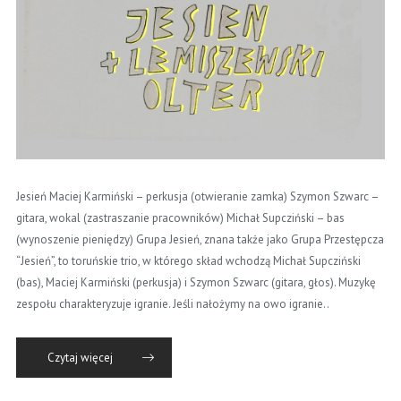
Jesień Maciej Karmiński – perkusja (otwieranie zamka) Szymon Szwarc –
gitara, wokal (zastraszanie pracowników) Michał Supcziński – bas
(wynoszenie pieniędzy) Grupa Jesień, znana także jako Grupa Przestępcza
“Jesień”, to toruńskie trio, w którego skład wchodzą Michał Supcziński
(bas), Maciej Karmiński (perkusja) i Szymon Szwarc (gitara, głos). Muzykę
zespołu charakteryzuje igranie. Jeśli nałożymy na owo igranie..
Czytaj więcej