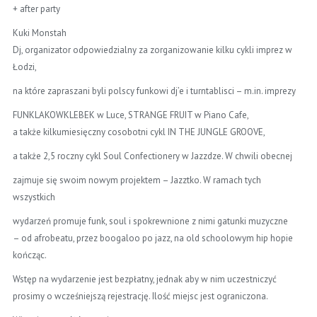
+ after party
Kuki Monstah
Dj, organizator odpowiedzialny za zorganizowanie kilku cykli imprez w
Łodzi,
na które zapraszani byli polscy funkowi dj’e i turntablisci – m.in. imprezy
FUNKLAKOWKLEBEK w Luce, STRANGE FRUIT w Piano Cafe,
a także kilkumiesięczny cosobotni cykl IN THE JUNGLE GROOVE,
a także 2,5 roczny cykl Soul Confectionery w Jazzdze. W chwili obecnej
zajmuje się swoim nowym projektem – Jazztko. W ramach tych
wszystkich
wydarzeń promuje funk, soul i spokrewnione z nimi gatunki muzyczne
– od afrobeatu, przez boogaloo po jazz, na old schoolowym hip hopie
kończąc.
Wstęp na wydarzenie jest bezpłatny, jednak aby w nim uczestniczyć
prosimy o wcześniejszą rejestrację. Ilość miejsc jest ograniczona.