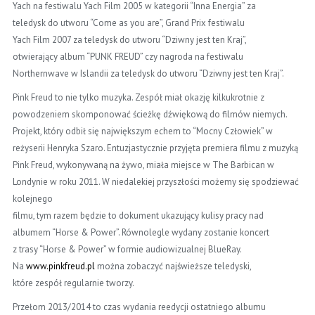
Yach na festiwalu Yach Film 2005 w kategorii “Inna Energia” za
teledysk do utworu “Come as you are”, Grand Prix festiwalu
Yach Film 2007 za teledysk do utworu “Dziwny jest ten Kraj”,
otwierający album “PUNK FREUD” czy nagroda na festiwalu
Northernwave w Islandii za teledysk do utworu “Dziwny jest ten Kraj”.
Pink Freud to nie tylko muzyka. Zespół miał okazję kilkukrotnie z
powodzeniem skomponować ścieżkę dźwiękową do filmów niemych.
Projekt, który odbił się największym echem to “Mocny Człowiek” w
reżyserii Henryka Szaro. Entuzjastycznie przyjęta premiera filmu z muzyką
Pink Freud, wykonywaną na żywo, miała miejsce w The Barbican w
Londynie w roku 2011. W niedalekiej przyszłości możemy się spodziewać
kolejnego
filmu, tym razem będzie to dokument ukazujący kulisy pracy nad
albumem “Horse & Power”. Równolegle wydany zostanie koncert
z trasy “Horse & Power” w formie audiowizualnej BlueRay.
Na
www.pinkfreud.pl
można zobaczyć najświeższe teledyski,
które zespół regularnie tworzy.
Przełom 2013/2014 to czas wydania reedycji ostatniego albumu