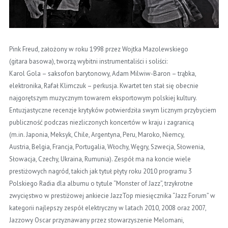
Pink Freud, założony w roku 1998 przez Wojtka Mazolewskiego
(gitara basowa), tworzą wybitni instrumentaliści i soliści:
Karol Gola – saksofon barytonowy, Adam Milwiw-Baron – trąbka,
elektronika, Rafał Klimczuk – perkusja. Kwartet ten stał się obecnie
najgorętszym muzycznym towarem eksportowym polskiej kultury.
Entuzjastyczne recenzje krytyków potwierdziła swym licznym przybyciem
publiczność podczas niezliczonych koncertów w kraju i zagranicą
(m.in. Japonia, Meksyk, Chile, Argentyna, Peru, Maroko, Niemcy,
Austria, Belgia, Francja, Portugalia, Włochy, Węgry, Szwecja, Słowenia,
Słowacja, Czechy, Ukraina, Rumunia). Zespół ma na koncie wiele
prestiżowych nagród, takich jak tytuł płyty roku 2010 programu 3
Polskiego Radia dla albumu o tytule “Monster of Jazz”, trzykrotne
zwycięstwo w prestiżowej ankiecie JazzTop miesięcznika “Jazz Forum” w
kategorii najlepszy zespół elektryczny w latach 2010, 2008 oraz 2007,
Jazzowy Oscar przyznawany przez stowarzyszenie Melomani,