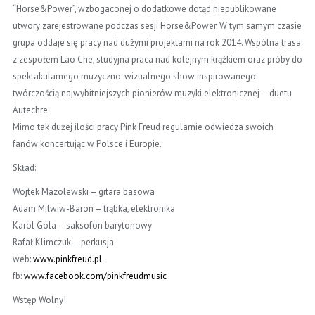
“Horse&Power”, wzbogaconej o dodatkowe dotąd niepublikowane
utwory zarejestrowane podczas sesji Horse&Power. W tym samym czasie
grupa oddaje się pracy nad dużymi projektami na rok 2014. Wspólna trasa
z zespołem Lao Che, studyjna praca nad kolejnym krążkiem oraz próby do
spektakularnego muzyczno-wizualnego show inspirowanego
twórczością najwybitniejszych pionierów muzyki elektronicznej – duetu
Autechre.
Mimo tak dużej ilości pracy Pink Freud regularnie odwiedza swoich
fanów koncertując w Polsce i Europie.
Skład:
Wojtek Mazolewski – gitara basowa
Adam Milwiw-Baron – trąbka, elektronika
Karol Gola – saksofon barytonowy
Rafał Klimczuk – perkusja
web:
www.pinkfreud.pl
fb:
www.facebook.com/
pinkfreudmusic
Wstęp Wolny!