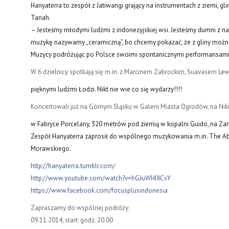
Hanyaterra to zespół z Jatiwangi grający na instrumentach z ziemi, gl
Tanah.
– Jesteśmy młodymi ludźmi z indonezyjskiej wsi. Jesteśmy dumni z nasz
muzykę nazywamy „ceramiczną”, bo chcemy pokazać, że z gliny można
Muzycy podróżując po Polsce swoimi spontanicznymi performansam
W 6 dzielnicy spotkają się m.in. z Marcinem Zabrockim, Suavasem L
pięknymi ludźmi Łodzi. Nikt nie wie co się wydarzy!!!!
Koncertowali już na Górnym Śląsku w Galerii Miasta Ogrodów, na Niki
w Fabryce Porcelany, 320 metrów pod ziemią w kopalni Guido, na Za
Zespół Hanyaterra zaprosił do wspólnego muzykowania m.in. The Abst
Morawskiego.
http://
hanyaterra.tumblr.com/
http://www.youtube.com/
watch?v=hGJuWHIXCsY
https://www.facebook.com/
focusplusindonesia
Zapraszamy do wspólnej podróży:
09.11.2014, start: godz. 20.00