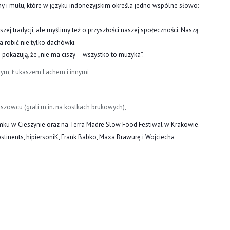
iny i mułu, które w języku indonezyjskim określa jedno wspólne słowo:
ej tradycji, ale myślimy też o przyszłości naszej społeczności. Naszą
 robić nie tylko dachówki.
i poka
zują, że „nie ma ciszy – wszystko to muzyka”.
ewym, Łukaszem Lachem i innymi
szowcu (grali m.in. na kostkach brukowych),
mku w Cieszynie oraz na Terra Madre Slow Food Festiwal w Krakowie.
inents, hipiersoniK, Frank Babko, Maxa Brawurę i Wojciecha