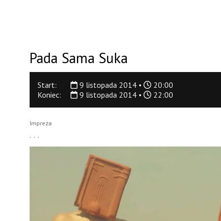
Pada Sama Suka
Start:
9 listopada 2014 •
20:00
Koniec:
9 listopada 2014 •
22:00
Impreza