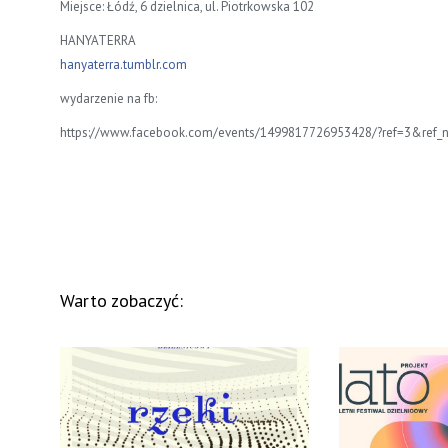
Miejsce: Łódź, 6 dzielnica, ul. Piotrkowska 102
HANYATERRA
hanyaterra.tumblr.com
wydarzenie na fb:
https://www.facebook.com/events/1499817726953428/?ref=3&ref_n
Warto zobaczyć: