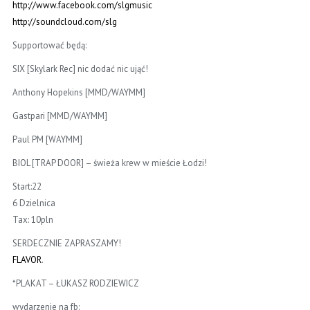
http://www.facebook.com/
slgmusic
http://soundcloud.com/slg
Supportować będą:
SIX [Skylark Rec] nic dodać nic ująć!
Anthony Hopekins [MMD/WAYMM]
Gastpari [MMD/WAYMM]
Paul PM [WAYMM]
BIOL [TRAP DOOR] – świeża krew w mieście Łodzi!
Start:22
6 Dzielnica
Tax: 10pln
SERDECZNIE ZAPRASZAMY!
FLAVOR
.
*PLAKAT – ŁUKASZ RODZIEWICZ
wydarzenie na fb: