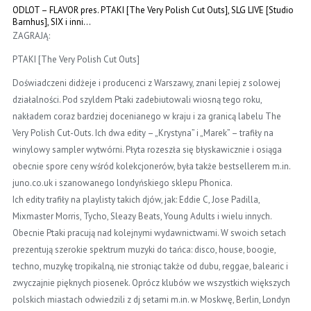
ODLOT – FLAVOR pres. PTAKI [The Very Polish Cut Outs], SLG LIVE [Studio
Barnhus], SIX i inni…
ZAGRAJĄ:
PTAKI [The Very Polish Cut Outs]
Doświadczeni didżeje i producenci z Warszawy, znani lepiej z solowej
działalności. Pod szyldem Ptaki zadebiutowali wiosną tego roku,
nakładem coraz bardziej docenianego w kraju i za granicą labelu The
Very Polish Cut-Outs. Ich dwa edity – „Krystyna” i „Marek” – trafiły na
winylowy sampler wytwórni. Płyta rozeszła się błyskawicznie i osiąga
obecnie spore ceny wśród kolekcjonerów, była także bestsellerem m.in.
juno.co.uk i szanowanego londyńskiego sklepu Phonica.
Ich edity trafiły na playlisty takich djów, jak: Eddie C, Jose Padilla,
Mixmaster Morris, Tycho, Sleazy Beats, Young Adults i wielu innych.
Obecnie Ptaki pracują nad kolejnymi wydawnictwami. W swoich setach
prezentują szerokie spektrum muzyki do tańca: disco, house, boogie,
techno, muzykę tropikalną, nie stroniąc także od dubu, reggae, balearic i
zwyczajnie pięknych piosenek. Oprócz klubów we wszystkich większych
polskich miastach odwiedzili z dj setami m.in. w Moskwę, Berlin, Londyn