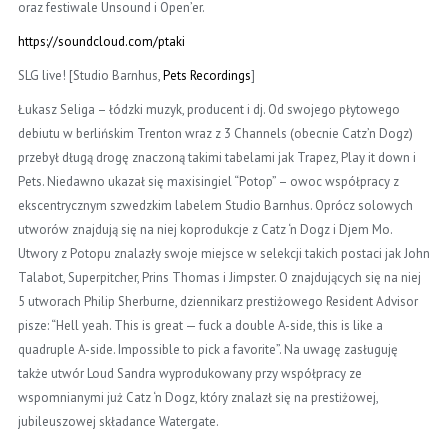
oraz festiwale Unsound i Open’er.
https://soundcloud.com/
ptaki
SLG live! [Studio Barnhus,
Pets Recordings
]
Łukasz Seliga – łódzki muzyk, producent i dj. Od swojego płytowego
debiutu w berlińskim Trenton wraz z 3 Channels (obecnie Catz’n Dogz)
przebył długą drogę znaczoną takimi tabelami jak Trapez, Play it down i
Pets. Niedawno ukazał się maxisingiel “Potop” – owoc współpracy z
ekscentrycznym szwedzkim labelem Studio Barnhus. Oprócz solowych
utworów znajdują się na niej koprodukcje z Catz ‘n Dogz i Djem Mo.
Utwory z Potopu znalazły swoje miejsce w selekcji takich postaci jak John
Talabot, Superpitcher, Prins Thomas i Jimpster. O znajdujących się na niej
5 utworach Philip Sherburne, dziennikarz prestiżowego Resident Advisor
pisze: “Hell yeah. This is great — fuck a double A-side, this is like a
quadruple A-side. Impossible to pick a favorite”. Na uwagę zasługuję
także utwór Loud Sandra wyprodukowany przy współpracy ze
wspomnianymi już Catz ‘n Dogz, który znalazł się na prestiżowej,
jubileuszowej składance Watergate.