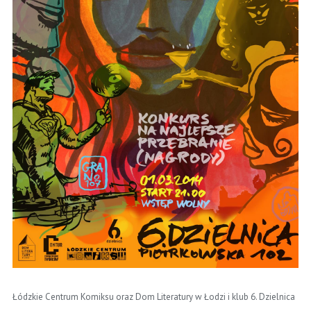
Łódzkie Centrum Komiksu oraz Dom Literatury w Łodzi i klub 6. Dzielnica