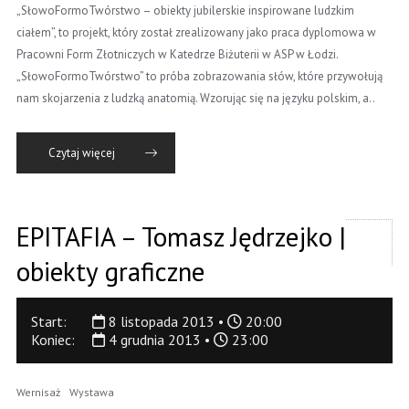
„SłowoFormoTwórstwo – obiekty jubilerskie inspirowane ludzkim
ciałem”, to projekt, który został zrealizowany jako praca dyplomowa w
Pracowni Form Złotniczych w Katedrze Biżuterii w ASP w Łodzi.
„SłowoFormoTwórstwo” to próba zobrazowania słów, które przywołują
nam skojarzenia z ludzką anatomią. Wzorując się na języku polskim, a..
Czytaj więcej
EPITAFIA – Tomasz Jędrzejko |
obiekty graficzne
Start:
8 listopada 2013 •
20:00
Koniec:
4 grudnia 2013 •
23:00
Wernisaż
Wystawa