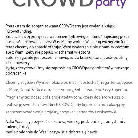
Pretekstem do zorganizowana CROWDparty jest wydanie książki
“Crowdfunding.
Zrealizuj swój pomysł ze wsparciem cyfrowego Tłumu” napisanej przez
nas, a sfinansowanej przez Was. Mamy wobec Was dług wdzięczności i
teraz chcemy go spłacić oferując Wam wydarzenie nie z nami w centrum,
ale z Wami. Żeby nie popaść w schemat wieczoru
autorskiego, ale jednocześnie nawiązać do książki, której poświęciliśmy
kilka miesięcy
życia, zdecydowaliśmy się zaprosić na CROWDparty bohaterów naszego
podręcznika.
Chcemy abyście i Wy mieli okazję poznać (i posłuchać) Yoga Terror, Space
is More, Board & Dice oraz The Armory, Solar Team Łódź czy Superhot.
Pragniemy też oddać pole projektodawcom, którzy dopiero walczą o
realizację swoich celów. Niech CROWDparty będzie dla nich okazją by
zaprezentować swoje projekty, pozyskać partnerów i wskazówki.
A dla Was – by pozyskać unikatową wiedzę, podzielić się pomysłami z
ludźmi, którzy
myślą podobnie do Was i oczywiście dobrze się bawić.