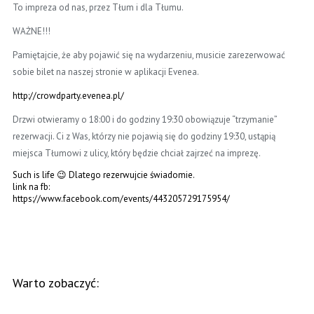
To impreza od nas, przez Tłum i dla Tłumu.
WAŻNE!!!
Pamiętajcie, że aby pojawić się na wydarzeniu, musicie zarezerwować
sobie bilet na naszej stronie w aplikacji Evenea.
http://crowdparty.evenea.pl/
Drzwi otwieramy o 18:00 i do godziny 19:30 obowiązuje “trzymanie”
rezerwacji. Ci z Was, którzy nie pojawią się do godziny 19:30, ustąpią
miejsca Tłumowi z ulicy, który będzie chciał zajrzeć na imprezę.
Such is life 😉 Dlatego rezerwujcie świadomie.
link na fb:
https://www.facebook.com/events/443205729175954/
Warto zobaczyć: