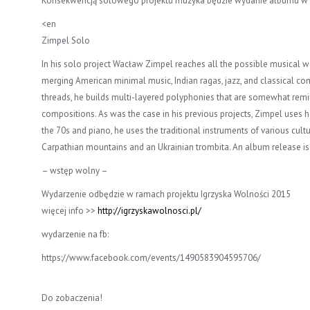
Konsekwencją solowego projektu muzyka będzie wydanie albumu w 
<en
Zimpel Solo
In his solo project Wacław Zimpel reaches all the possible musical wo
merging American minimal music, Indian ragas, jazz, and classical c
threads, he builds multi-layered polyphonies that are somewhat rem
compositions. As was the case in his previous projects, Zimpel uses 
the 70s and piano, he uses the traditional instruments of various cult
Carpathian mountains and an Ukrainian trombita. An album release is
– wstęp wolny –
Wydarzenie odbędzie w ramach projektu Igrzyska Wolności 2015
więcej info >>
http://
igrzyskawolnosci.pl/
wydarzenie na fb:
https://www.facebook.com/events/1490583904595706/
Do zobaczenia!