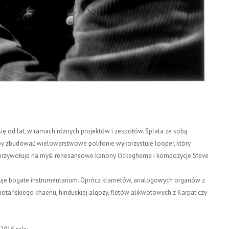
ię od lat, w ramach różnych projektów i zespołów. Splata ze sobą
 Aby zbudować wielowarstwowe polifonie wykorzystuje looper, który
o przywołuje na myśl renesansowe kanony Ockeghema i kompozycje Steve
ntuje bogate instrumentarium. Oprócz klarnetów, analogowych organów z
 laotańskiego khaenu, hinduskiej algozy, fletów alikwotowych z Karpat czy