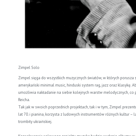
Zimpel Solo
Zimpel sięga do wszystkich muzycznych światów, w których porusza s
amerykański minimal music, hinduski system rag, jazz oraz klasykę.
umożliwia nakładanie na siebie kolejnych warstw melodycznych, c
Reicha.
Tak jak w swoich poprzednich projektach, tak i w tym, Zimpel preze
lat 70. i pianina, korzysta z ludowych instrumentów różnych kultur –
trombity ukraińskiej.