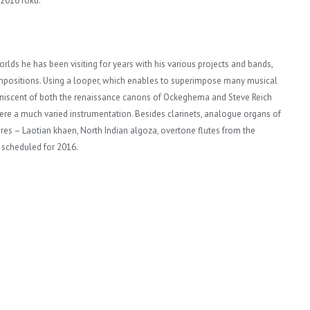
2016 roku.
rlds he has been visiting for years with his various projects and bands,
ompositions. Using a looper, which enables to superimpose many musical
iniscent of both the renaissance canons of Ockeghema and Steve Reich
here a much varied instrumentation. Besides clarinets, analogue organs of
ures – Laotian khaen, North Indian algoza, overtone flutes from the
 scheduled for 2016.