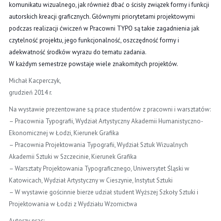
komunikatu wizualnego, jak również dbać o ścisły związek formy i funkcji
autorskich kreacji graficznych. Głównymi priorytetami projektowymi
podczas realizacji ćwiczeń w Pracowni TYPO są takie zagadnienia jak
czytelność projektu, jego funkcjonalność, oszczędność formy i
adekwatność środków wyrazu do tematu zadania.
W każdym semestrze powstaje wiele znakomitych projektów.
Michał Kacperczyk,
grudzień 2014 r.
Na wystawie prezentowane są prace studentów z pracowni i warsztatów:
– Pracownia Typografii, Wydział Artystyczny Akademii Humanistyczno-
Ekonomicznej
w Łodzi, Kierunek Grafika
– Pracownia Projektowania Typografii, Wydział Sztuk Wizualnych
Akademii Sztuki w Szczecinie, Kierunek Grafika
– Warsztaty Projektowania Typograficznego, Uniwersytet Śląski w
Katowicach, Wydział Artystyczny w Cieszynie, Instytut Sztuki
– W wystawie gościnnie bierze udział student Wyższej Szkoły Sztuki i
Projektowania w Łodzi z Wydziału Wzornictwa
Autorzy prac: