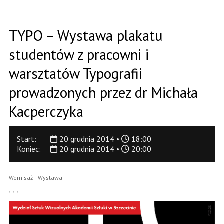
TYPO – Wystawa plakatu
studentów z pracowni i
warsztatów Typografii
prowadzonych przez dr Michała
Kacperczyka
Start:
20 grudnia 2014 •
18:00
Koniec:
20 grudnia 2014 •
20:00
Wernisaż
Wystawa