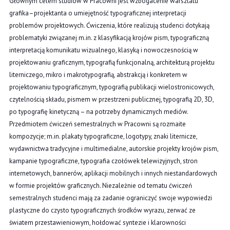
Głównym celem studiów w Pracowni jest wzbogacenie warsztatu
grafika–projektanta o umiejętność typograficznej interpretacji
problemów projektowych. Ćwiczenia, które realizują studenci dotykają
problematyki związanej m.in. z klasyfikacją krojów pism, typograficzną
interpretacją komunikatu wizualnego, klasyką i nowoczesnością w
projektowaniu graficznym, typografią funkcjonalną, architekturą projektu
literniczego, mikro i makrotypografią, abstrakcją i konkretem w
projektowaniu typograficznym, typografią publikacji wielostronicowych,
czytelnością składu, pismem w przestrzeni publicznej, typografią 2D, 3D,
po typografię kinetyczną – na potrzeby dynamicznych mediów.
Przedmiotem ćwiczeń semestralnych w Pracowni są rozmaite
kompozycje; m.in. plakaty typograficzne, logotypy, znaki liternicze,
wydawnictwa tradycyjne i multimedialne, autorskie projekty krojów pism,
kampanie typograficzne, typografia czołówek telewizyjnych, stron
internetowych, bannerów, aplikacji mobilnych i innych niestandardowych
w formie projektów graficznych. Niezależnie od tematu ćwiczeń
semestralnych studenci mają za zadanie ograniczyć swoje wypowiedzi
plastyczne do czysto typograficznych środków wyrazu, zerwać ze
światem przestawieniowym, hołdować syntezie i klarowności