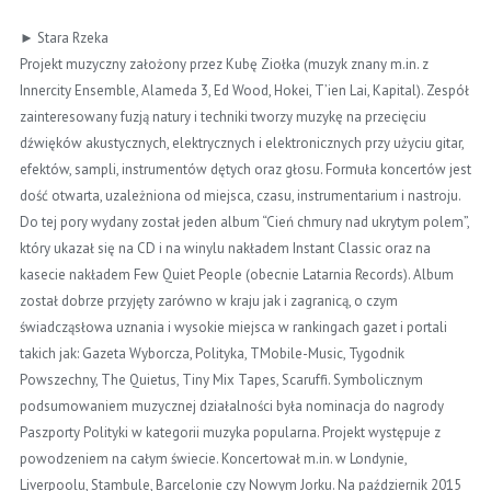
► Stara Rzeka
Projekt muzyczny założony przez Kubę Ziołka (muzyk znany m.in. z
Innercity Ensemble, Alameda 3, Ed Wood, Hokei, T’ien Lai, Kapital). Zespół
zainteresowany fuzją natury i techniki tworzy muzykę na przecięciu
dźwięków akustycznych, elektrycznych i elektronicznych przy użyciu gitar,
efektów, sampli, instrumentów dętych oraz głosu. Formuła koncertów jest
dość otwarta, uzależniona od miejsca, czasu, instrumentarium i nastroju.
Do tej pory wydany został jeden album “Cień chmury nad ukrytym polem”,
który ukazał się na CD i na winylu nakładem Instant Classic oraz na
kasecie nakładem Few Quiet People (obecnie Latarnia Records). Album
został dobrze przyjęty zarówno w kraju jak i zagranicą, o czym
świadczą
słowa uznania i wysokie miejsca w rankingach gazet i portali
takich jak: Gazeta Wyborcza, Polityka, TMobile-Music, Tygodnik
Powszechny, The Quietus, Tiny Mix Tapes, Scaruffi. Symbolicznym
podsumowaniem muzycznej działalności była nominacja do nagrody
Paszporty Polityki w kategorii muzyka popularna. Projekt występuje z
powodzeniem na całym świecie. Koncertował m.in. w Londynie,
Liverpoolu, Stambule, Barcelonie czy Nowym Jorku. Na październik 2015