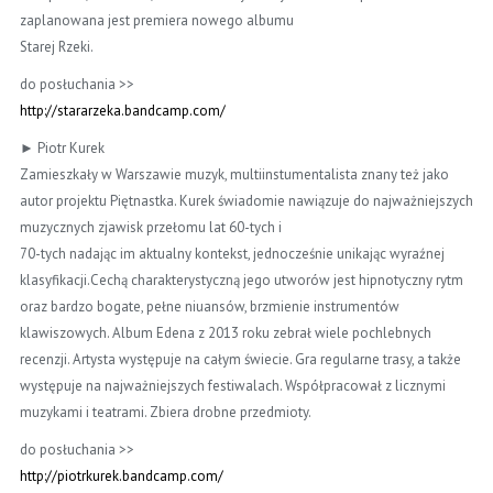
zaplanowana jest premiera nowego albumu
Starej Rzeki.
do posłuchania >>
http://
stararzeka.bandcamp.com/
► Piotr Kurek
Zamieszkały w Warszawie muzyk, multiinstumentalista znany też jako
autor projektu Piętnastka. Kurek świadomie nawiązuje do najważniejszych
muzycznych zjawisk przełomu lat 60-tych i
70-tych nadając im aktualny kontekst, jednocześnie unikając wyraźnej
klasyfikacji.Cechą charakterystyczną jego utworów jest hipnotyczny rytm
oraz bardzo bogate, pełne niuansów, brzmienie instrumentów
klawiszowych. Album Edena z 2013 roku zebrał wiele pochlebnych
recenzji. Artysta występuje na całym świecie. Gra regularne trasy, a także
występuje na najważniejszych festiwalach. Współpracował z licznymi
muzykami i teatrami. Zbiera drobne przedmioty.
do posłuchania >>
http://
piotrkurek.bandcamp.com/