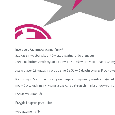
Interesują Cię innowacyjne firmy?
Szukasz inwestora, klientów, albo partnera do biznesu?
Jeżeli na któreś z tych pytań odpowiedziałeś twierdząco – zaprasza
Już w piątek 18 września o godzinie 18:00 w 6 dzielnicy przy Piotrko
Rozmowy o Startupach staną się miejscem wymiany wiedzy, doświadc
mówić o lukach na rynku, najlepszych strategiach marketingowych i d
PS: Mamy klimę 😉
Przyjdź i zaproś przyjaciół
wydarzenie na fb: