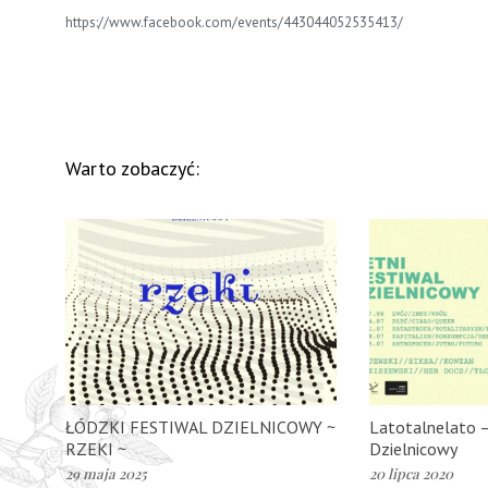
https://www.facebook.com/events/443044052535413/
Warto zobaczyć:
ŁÓDZKI FESTIWAL DZIELNICOWY ~
Latotalnelato –
RZEKI ~
Dzielnicowy
29 maja 2025
20 lipca 2020