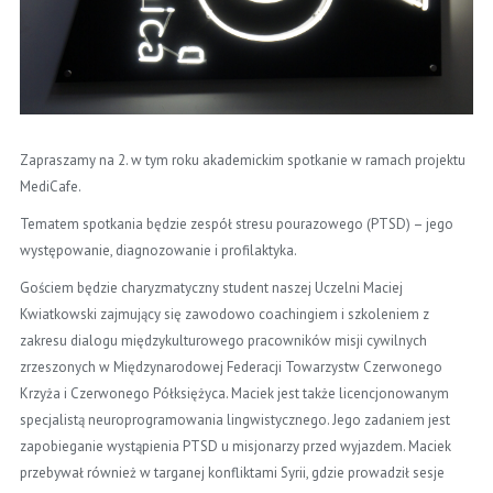
Zapraszamy na 2. w tym roku akademickim spotkanie w ramach projektu
MediCafe.
Tematem spotkania będzie zespół stresu pourazowego (PTSD) – jego
występowanie, diagnozowanie i profilaktyka.
Gościem będzie charyzmatyczny student naszej Uczelni Maciej
Kwiatkowski zajmujący się zawodowo coachingiem i szkoleniem z
zakresu dialogu międzykulturowego pracowników misji cywilnych
zrzeszonych w Międzynarodowej Federacji Towarzystw Czerwonego
Krzyża i Czerwonego Półksiężyca. Maciek jest także licencjonowanym
specjalistą neuroprogramowania lingwistycznego. Jego zadaniem jest
zapobieganie wystąpienia PTSD u misjonarzy
przed wyjazdem. Maciek
przebywał również w targanej konfliktami Syrii, gdzie prowadził sesje