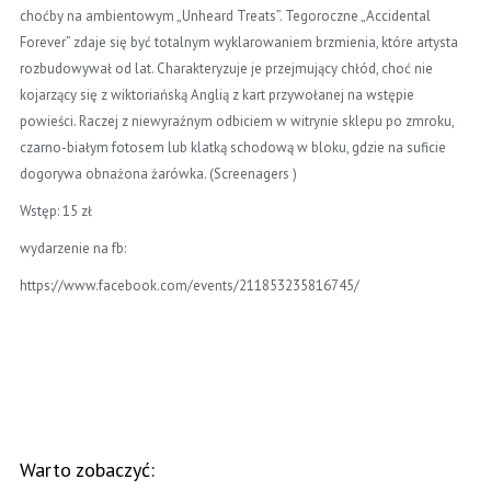
choćby na ambientowym „Unheard Treats”. Tegoroczne „Accidental
Forever” zdaje się być totalnym wyklarowaniem brzmienia, które artysta
rozbudowywał od lat. Charakteryzuje je przejmujący chłód, choć nie
kojarzący się z wiktoriańską Anglią z kart przywołanej na wstępie
powieści. Raczej z niewyraźnym odbiciem w witrynie sklepu po zmroku,
czarno-białym fotosem lub klatką schodową w bloku, gdzie na suficie
dogorywa obnażona żarówka. (Screenagers )
Wstęp: 15 zł
wydarzenie na fb:
https://www.facebook.com/events/211853235816745/
Warto zobaczyć: