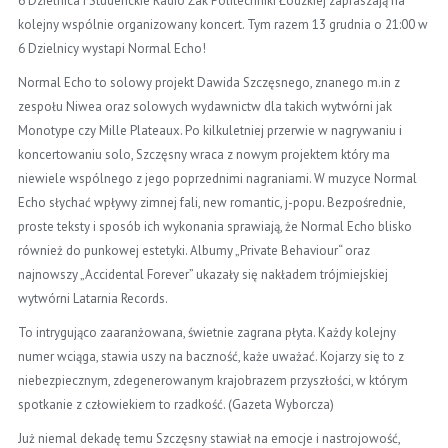
6 Dzielnica i Studenckie Radio Żak Politechniki Łódzkiej zapraszają na
kolejny wspólnie organizowany koncert. Tym razem 13 grudnia o 21:00 w
6 Dzielnicy wystapi Normal Echo!
Normal Echo to solowy projekt Dawida Szczęsnego, znanego m.in z
zespołu Niwea oraz solowych wydawnictw dla takich wytwórni jak
Monotype czy Mille Plateaux. Po kilkuletniej przerwie w nagrywaniu i
koncertowaniu solo, Szczęsny wraca z nowym projektem który ma
niewiele wspólnego z jego poprzednimi nagraniami. W muzyce Normal
Echo słychać wpływy zimnej fali, new romantic, j-popu. Bezpośrednie,
proste teksty i sposób ich wykonania sprawiają, że Normal Echo blisko
również do punkowej estetyki. Albumy „Private Behaviour“ oraz
najnowszy „Acciden
tal Forever” ukazały się nakładem trójmiejskiej
wytwórni Latarnia Records.
To intrygująco zaaranżowana, świetnie zagrana płyta. Każdy kolejny
numer wciąga, stawia uszy na baczność, każe uważać. Kojarzy się to z
niebezpiecznym, zdegenerowanym krajobrazem przyszłości, w którym
spotkanie z człowiekiem to rzadkość. (Gazeta Wyborcza)
Już niemal dekadę temu Szczęsny stawiał na emocje i nastrojowość,