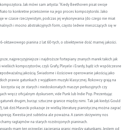
 kompozytora. Jak mówi sam artysta:
“Kiedy Beethoven pisał
swoje
Miało to konkretne
przełożenie na jego proces kompozytorski. Jako
je w czasie rzeczywistym, podczas jej wykonywania (do czego nie miał
inalnych i mocno
abstrakcyjnych form, często ledwie mieszczących się w
oktawowego pianina z lat 60-tych, o obiektywnie dość marnej jakości.
e, najprecyzyjniejsze i najdroższe fortepiany znanych marek takich jak
 wielkich kompozytorów, czyli Grafy, Pleyele i Erardy, bądź ich współczesne
niepodważalną jakością. Świadome i ilościowe operowanie jakością jako
tkich prawie gatunkach z wyjątkiem muzyki klasycznej. Rokowcy grają na
korzysta się ze starych i niedoskonałych maszyn perkusyjnych czy
ch wręcz oficjalnym dyskursem, vide Punk lub Indie Pop. Prezentując
gatunek drugim, burząc sztuczne granice między nimi. Tak jak kiedyś Gould
, tak dziś Masecki pokazuje że wielką literaturę pianistyczną można zagrać
kspresję. Kwestia jest subtelna ale poważna. A zanim skrzywimy nos
łuchamy ragtajmów na starych rozstrojonych pianinach.
angardy mam ten przywilej zacierania granic między gatunkami. Jestem od