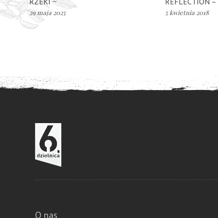
RZEKI ~
REFLECTION – 
29 maja 2025
5 kwietnia 2018
O nas