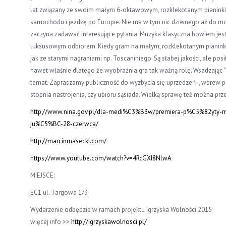
lat związany ze swoim małym 6-oktawowym, rozklekotanym pianinki
samochodu i jeżdżę po Europie. Nie ma w tym nic dziwnego aż do mom
zaczyna zadawać interesujące pytania. Muzyka klasyczna bowiem jest 
luksusowym odbiorem. Kiedy gram na małym, rozklekotanym pianinku s
jak ze starymi nagraniami np. Toscaniniego. Są słabej jakości, ale po
nawet właśnie dlatego że wyobraźnia gra tak ważną rolę. Wsadzając 
temat. Zapraszamy publiczność do wyzbycia się uprzedzeń i, wbrew p
stopnia nastrojenia, czy ubioru sąsiada. Wielką sprawę też można pr
http://www.nina.gov.pl/dla-medi%C3%B3w/premiera-p%C5%82yty-ma
ju%C5%BC-28-czerwca/
http://marcinmasecki.com/
https://www.youtube.com/watch?v=4RcGXI8NlwA
MIEJSCE:
EC1
ul. Targowa 1/3
Wydarzenie odbędzie w ramach projektu Igrzyska Wolności 2015
więcej info >>
http://
igrzyskawolnosci.pl/