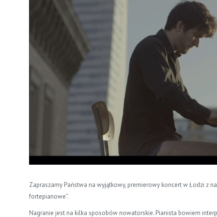
Zapraszamy Państwa na wyjątkowy, premierowy koncert w Łodzi z na
fortepianowe”.
Nagranie jest na kilka sposobów nowatorskie. Pianista bowiem inter