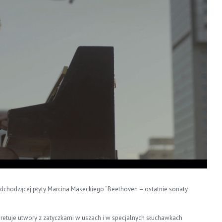
dchodzącej płyty Marcina Maseckiego “Beethoven – ostatnie sonaty
pretuje utwory z zatyczkami w uszach i w specjalnych słuchawkach