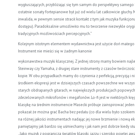
wygłuszających, przybliżając się tym samym do perspektywy samego
ostatnie sonaty fortepianowe był już od wielu lat całkowicie głuchy. 
inwalida, w pewnym sensie stracił kontakt z tym
jak muzyka funkcjonu
dostępu). Paradoksalnie umożliwiło mu to tworzenie niezwykle oryg
tradycyjnych możliwościach
percepcyjnych.”
Kolejnym istotnym elementem wydawnictwa jest użycie doń małego 6-
Instrument nie mieści się w żadnym kanonie
wykonawstwa muzyki klasycznej. Z jednej strony mamy bowiem najlepsz
Steinway czy Yamaha, z drugiej stare instrumenty z czasów twórczości
kopie. W obu przypadkach mamy do czynienia z perfekcją, precyzją i 
środkiem ekspresji jest w dzisiejszych czasach powszechne we wszys
starych obdrapanych gitarach, w największych produkcjach popowych 
zdezelowanych mikrofonów i megafonów. Lo-fi jest w niektórych kręga
klasykę na średnim instrumencie Masecki próbuje zainspirować jeden 
pokazał że można grać Bacha bez pedału (co dla wielu było szokiem!)
na różnej jakości instrumentach nadając jej nowe brzmienie i nową e
pamiętajmy jak bardzo się uśmiechamy i jak nam jest dobrze kiedy s
„Jako muzyk z pogranicza światów klasyki, jazzu
i szeroko pojętej aw