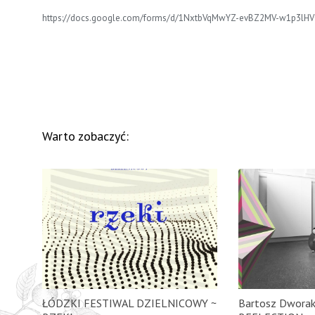
https://docs.google.com/forms/d/1NxtbVqMwYZ-evBZ2MV-w1p3lHV
Warto zobaczyć:
ŁÓDZKI FESTIWAL DZIELNICOWY ~
Bartosz Dworak