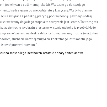
em (obiektywnie dość marnej jakości). Wsadzam go do swojego
entu, kiedy sięgam po wielką literaturę klasyczną. Wtedy to pianino
ściśle związana z perfekcją, precyzją, poprawnością i pewnego rodzaju
prawdzamy do jakiego stopnia to sprzężenie jest istotne. To trochę tak,
siłkując się trochę wyobraźnią jesteśmy w stanie głęboko je przeżyć. Może
“zwyczajne” pianino na deski sali koncertowej rzucamy mocne światło ten
ozorom, słuchania bardziej muzyki niż konkretnego instrumentu, jego
zedstawić prostymi słowami.”
rcina-maseckiego-beethoven-ostatnie-sonaty-fortepianowe-