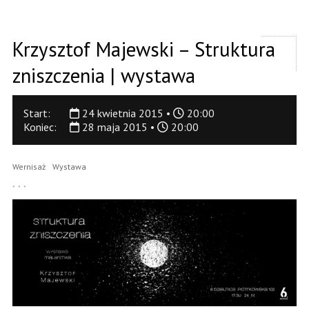
Krzysztof Majewski – Struktura
zniszczenia | wystawa
Start:
24 kwietnia 2015 •
20:00
Koniec:
28 maja 2015 •
20:00
Wernisaż
Wystawa