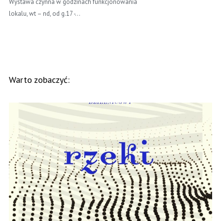
Wystawa czynna w godzinach funkcjonowania
lokalu, wt – nd, od g.17 -…
Warto zobaczyć: