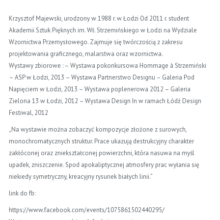
Krzysztof Majewski, urodzony w 1988 r. w Łodzi Od 2011 r. student
Akademii Sztuk Pięknych im. Wł. Strzemińskiego w Łodzi na Wydziale
Wzornictwa Przemysłowego. Zajmuje się twórczością z zakresu
projektowania graficznego, malarstwa oraz wzornictwa.
Wystawy zbiorowe : – Wystawa pokonkursowa Hommage à Strzemiński
– ASP w Łodzi, 2013 – Wystawa Partnerstwo Designu – Galeria Pod
Napięciem w Łodzi, 2013 – Wystawa poplenerowa 2012 – Galeria
Zielona 13 w Łodzi, 2012 – Wystawa Design In w ramach Łódź Design
Festiwal, 2012
„Na wystawie można zobaczyć kompozycje złożone z surowych,
monochromatycznych struktur. Prace ukazują destrukcyjny charakter
zakłóconej oraz zniekształconej powierzchni, która nasuwa na myśl
upadek, zniszczenie. Spod apokaliptycznej atmosfery prac wyłania się
niekiedy symetryczny, kreacyjny rysunek białych linii.”
link do fb:
https://www.facebook.com/events/1075861502440295/