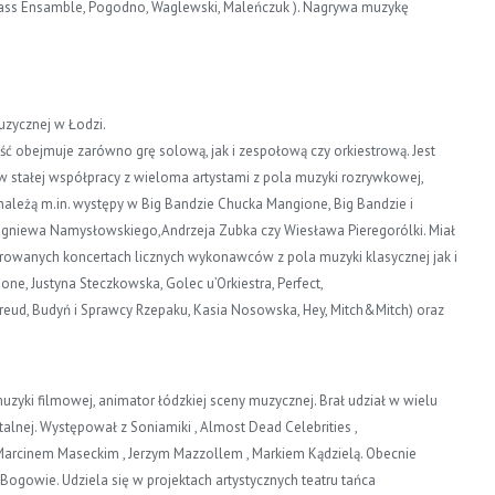
ass Ensamble, Pogodno, Waglewski, Maleńczuk ). Nagrywa muzykę
uzycznej w Łodzi.
ć obejmuje zarówno grę solową, jak i zespołową czy orkiestrową. Jest
 stałej współpracy z wieloma artystami z pola muzyki rozrywkowej,
 należą m.in. występy w Big Bandzie Chucka Mangione, Big Bandzie i
Zbigniewa Namysłowskiego,Andrzeja Zubka czy Wiesława Pieregorólki. Miał
strowanych koncertach licznych wykonawców z pola muzyki klasycznej jak i
one, Justyna Steczkowska, Golec u’Orkiestra, Perfect,
 Freud, Budyń i Sprawcy Rzepaku, Kasia Nosowska, Hey, Mitch&Mitch) oraz
muzyki filmowej, animator łódzkiej sceny muzycznej. Brał udział w wielu
alnej. Występował z Soniamiki , Almost Dead Celebrities ,
rcinem Maseckim , Jerzym Mazzollem , Markiem Kądzielą. Obecnie
., Bogowie. Udziela się w projektach artystycznych teatru tańca