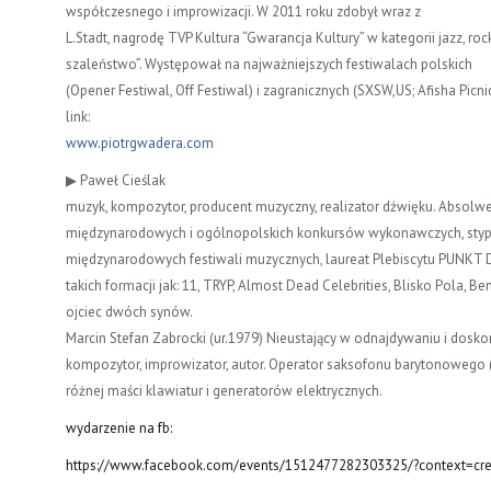
współczesnego i improwizacji. W 2011 roku zdobył wraz z
L.Stadt, nagrodę TVP Kultura “Gwarancja Kultury” w kategorii jazz, roc
szaleństwo”. Występował na najważniejszych festiwalach polskich
(Opener Festiwal, Off Festiwal) i zagranicznych (SXSW,US; Afisha Picnic
link:
www.piotrgwadera.com
▶ Paweł Cieślak
muzyk, kompozytor, producent muzyczny, realizator dźwięku. Absolwen
międzynarodowych i ogólnopolskich konkursów wykonawczych, stypen
międzynarodowych festiwali muzycznych, laureat Plebiscytu PUNKT 
takich formacji jak: 11, TRYP, Almost Dead Celebrities, Blisko Pola, Be
ojciec dwóch synów.
Marcin Stefan Zabrocki (ur.1979) Nieustający w odnajdywaniu i dosko
kompozytor, improwizator, autor. Operator saksofonu barytonowego (
różnej maści klawiatur i generatorów elektrycznych.
wydarzenie na fb:
https://www.facebook.com/events/1512477282303325/?context=cr