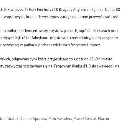
XIX w. przez 37 Pułk Piechoty i 10 Brygady Artylerii ze Zg
ierza. Od lat 80-
str wojskowych, liczba ich występów zaczęła znacznie przewyższać ilość
go pułku, lecz koncertowały często w parkach, ogródkach i salach oraz
jnych byli różni: fabrykanci, majstrowie, rzemieślnicy, kupcy, urzędnicy,
estr zazwyczaj w parkach, podczas większych festynów i imprez
kich, odgrywały cyrki które przyjeżdżały do Łodzi od 1860 r..Miasto
ioty zazwyczaj rozstawiały się na Targowym Rynku (Pl. Dąbrowskiego), na
oni Gralak, Dariusz Sprawka, Piotr Gwadera, Paweł Cieślak, Marcin