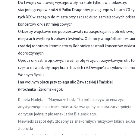
Do I wojny światowej występowały na stałe tylko dwie orkiestry:
stacjonującego w Łodzi 6 Pułku Dragonów, przejętego w latach 70-tych 
tych XIX w. zaczęło do miasta przyjeżdżać dużo zamiejscowych orkie
koncertów orkiestr miejscowych.
Orkiestry wojskowe nie poprzestawały na zaspokajaniu potrzeb swoje
miejscach większych zabaw i festynów. Odbiorcy w ogródkach restauracy
rzadziej robotnicy i terminatorzy. Robotnicy słuchali koncertów orki
dobroczynnych.
Oprócz orkiestr wojskowych ważną rolę w życiu rozrywkowym ulic łódz
często odwiedzały trupy braci Truzzich i A.Devigne’a, a cyrkowe nam
Wodnym Rynku
i na wolnym placu przy zbiegu ulic Zawadzkiej i Pańskiej
(Próchnika i Żeromskiego).
Kapela Nadęta – “Marynarze Łodzi “ to próba przywrócenia życia
artystycznego na ulicach miasta. Nazwa grupy została zaczerpnięta
od tytułu jednej z piosenek Jacka Bieleńskiego.
Niewielki zespół dęty złożony ze znakomitych muzyków takich jak Ant
Zabrocki