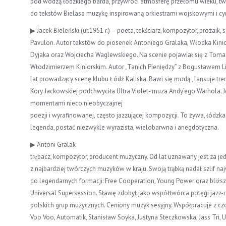
pod wodzą łódzkiego barda, przywróci atmosferę przełomu wieku, t
do tekstów Bielasa muzykę inspirowaną orkiestrami wojskowymi i c
▶ Jacek Bieleński (ur.1951 r.) – poeta, tekściarz, kompozytor, prozaik, 
Pavulon. Autor tekstów do piosenek Antoniego Gralaka, Włodka Kinior
Dyjaka oraz Wojciecha Waglewskiego. Na scenie pojawiał się z Toma
Włodzimierzem Kiniorskim. Autor „Tanich Pieniędzy” z Bogusławem L
lat prowadzący scenę klubu Łódź Kaliska. Bawi się modą , lansuje tre
Kory Jackowskiej podchwyciła Ultra Violet- muza Andy’ego Warhola. J
momentami nieco nieobyczajnej
poezji i wyrafinowanej, często jazzującej kompozycji. To żywa, łódzka
legenda, postać niezwykle wyrazista, wielobarwna i anegdotyczna.
▶ Antoni Gralak
trębacz, kompozytor, producent muzyczny. Od lat uznawany jest za j
z najbardziej twórczych muzyków w kraju. Swoją trąbką nadał szlif na
do legendarnych formacji: Free Cooperation, Young Power oraz bliżs
Universal Supersession. Sławę zdobył jako współtwórca potęgi jazz-r
polskich grup muzycznych. Ceniony muzyk sesyjny. Współpracuje z cz
Voo Voo, Automatik, Stanisław Soyka, Justyna Steczkowska, Jass Tri, U