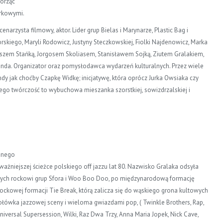
worząc
yrkowymi.
scenarzysta filmowy, aktor. Lider grup Bielas i Marynarze, Plastic Bag i
skiego, Maryli Rodowicz, Justyny Steczkowskiej, Fiolki Najdenowicz, Marka
szem Stańką, Jorgosem Skoliasem, Stanisławem Sojką, Ziutem Gralakiem,
inda. Organizator oraz pomysłodawca wydarzeń kulturalnych. Przez wiele
ndy jak choćby Czapkę Widkę; inicjatywę, która oprócz Jurka Owsiaka czy
ego twórczość to wybuchowa mieszanka szorstkiej, sowizdrzalskiej i
ednego
jważniejszej ścieżce polskiego off jazzu lat 80. Nazwisko Gralaka odsyła
zych rockowi grup Sfora i Woo Boo Doo, po międzynarodową formację
ockowej formacji Tie Break, którą zalicza się do wąskiego grona kultowych
ołówka jazzowej sceny i wieloma gwiazdami pop, ( Twinkle Brothers, Rap,
niversal Supersession, Wilki, Raz Dwa Trzy, Anna Maria Jopek, Nick Cave,