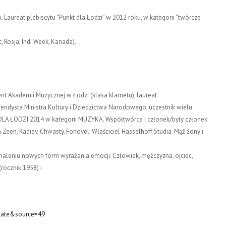
k. Laureat plebiscytu “Punkt dla Łodzi” w 2012 roku, w kategorii “twórcze
, Rosja; Indi Week, Kanada).
t Akademii Muzycznej w Łodzi (klasa klarnetu), laureat
dysta Ministra Kultury i Dziedzictwa Narodowego, uczestnik wielu
DLA ŁODZI’2014 w kategorii MUZYKA. Współtwórca i członek/były członek
n Zeen, Radiev, Chwasty, Fonovel. Właściciel Hasselhoff Studia. Mąż żony i
naleniu nowych form wyrażania emocji. Człowiek, mężczyzna, ojciec,
rocznik 1958) i
eate&source=49