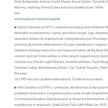
Dede Bridgewater, Andrzej Smolik, Masala Sound System, Tymański Y
filmową i teatralną. Prowadzi dwa autorskie projekty Graal i YeShe.
link:
www.facebook.com/
antonigralak
▶ Dariusz Sprawka (ur.1973 r.) wykładowca klasy puzonu Akademii M
Niezwykle wszechstronny i czynny zawodowo muzyk . Jego działalnoś
laureatem konkursów krajowych jak i międzynarodowych. Pozostaje w
jazzowej, jak również alternatywnej. Do jego największych osiągnięć
Orkiestrze Herbiego Hancock’a, oraz krajowych takich jak Big Band 
również zaszczyt brania udziału w wielu sesjach nagraniowych, reje
rozrywkowej ( Electric Light Orkiestra, Simon&Garfunkel, Chuck Mangi
Stanisław Sojka), Alternatywnej (Antoni “Ziut” Gralak, Pogodno, Pink
filmowej.
Od 1993 roku jest członkiem International Trombone Association.
▶ Piotr Gwadera (ur.1979 r.) – perkusista, akordeonista, kompozytor 
projektach muzycznych z pogranicza jazzu, rocka, muzyki eksperyment
Commodore/Gwadera. Współpracował ze Steven’em Bernstein’em , Ma
współtworzy w zespołach L.Stadt, Blisko Pola, Little White Lies, P.K.P