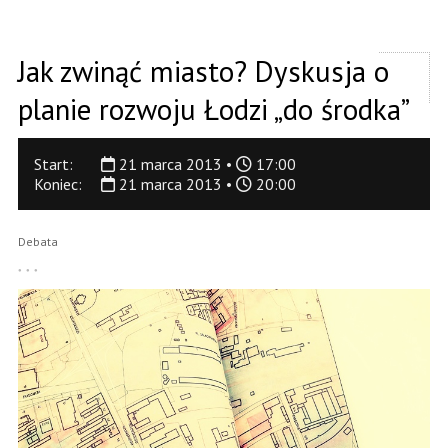
Jak zwinąć miasto? Dyskusja o
planie rozwoju Łodzi „do środka”
Start:
21 marca 2013 •
17:00
Koniec:
21 marca 2013 •
20:00
Debata