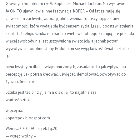
Głównym bohaterem rzeźb Koper jest Michael Jackson. Na wystawie
JA ON TO ujawni dwie inne fascynacje. KOPER – Od lat zajmuję się
zjawiskiem zachwytu, adoracji, ubóstwienia. To fascynujące stany
świadomości, które wydają się być sensem życia. Leżą u podstaw istnienia
sztuki, też religii. Sztuka ma bardzo wiele wspólnego z religią, ale posiada
więcej swobody, nie jest usztywniona świętością, a jednak potrafi
wywoływać podobne stany. Podoba mi się wyjątkowość świata sztuki z
jej,
nieuchwytnymi dla niewtajemniczonych, zasadami. To jak wpływa na
percepcję. Jak potrafi kreować, uświęcać, demolować, powoływać do
życia i uśmiercać.
Sztuka jest też p r z y j e m n o ś c i ą i to najsilniejsza
wartość sztuki.
więcej na:
koperepok.blogspot.com
Wernisaż 20 | 09 | piątek | g.20
— wstęp wolny —