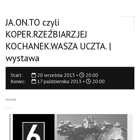
JA.ON.TO czyli
KOPER.RZEŹBIARZ.JEJ
KOCHANEK.WASZA UCZTA. |
wystawa
Start:
20 września 2013 •
20:00
Koniec:
17 października 2013 •
20:00
movie