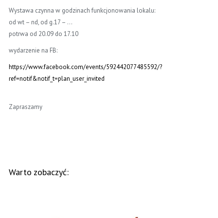
Wystawa czynna w godzinach funkcjonowania lokalu:
od wt – nd, od g.17 – …
potrwa od 20.09 do 17.10
wydarzenie na FB:
https://www.facebook.com/events/592442077485592/?
ref=notif&notif_t=plan_user_invited
Zapraszamy
Warto zobaczyć: