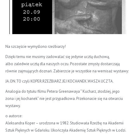
Na szczęście wymyślono rzeźbiarzy!
Dzięki temu nie musimy zadowalać się jedynie ucztą duchową,
albo zaledwie ucztą dla naszych oczu. Pozostałe zmysły dostarczają
równie zajmujących doznań. Zabierzcie je wszystkie na wernisaż wystawy:
JA.ON.TO czyli KOPER.RZEŹBIARZ.JEJ KOCHANEK.WASZA UCZTA.
Analogia do tytułu filmu Petera Greenawaya ” Kucharz, złodziej, jego
żona i jej kochanek” nie jest przypadkowa. Przekonacie się na otwarciu
wystawy.
o autorce:
Aleksandra Koper – urodzona w 1982. Studiowała Rzeźbę na Akademii
Sztuk Pięknych w Gdańsku. Ukończyła Akademię Sztuk Pięknych w Łodzi.