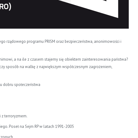
skiego rządowego programu PRISM oraz bezpieczeństwa, anonimowości i
onimowi, a na ile z czasem stajemy się obiektem zainteresowania państwa?
, czy sposób na walkę z największym współczesnym zagrożeniem,
ku dobru społeczeństwa
ki z terroryzmem.
ego. Poseł na Sejm RP w latach 1991-2005
oczonych