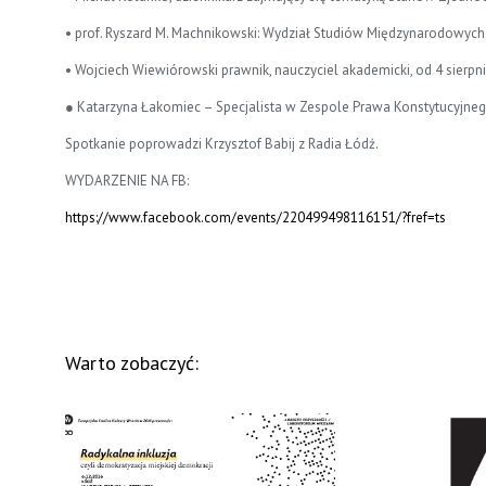
• prof. Ryszard M. Machnikowski: Wydział Studiów Międzynarodowych i
• Wojciech Wiewiórowski prawnik, nauczyciel akademicki, od 4 sier
● Katarzyna Łakomiec – Specjalista w Zespole Prawa Konstytucyjne
Spotkanie poprowadzi Krzysztof Babij z Radia Łódź.
WYDARZENIE NA FB:
https://www.facebook.com/events/220499498116151/?fref=ts
Warto zobaczyć: