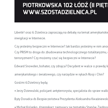
Liberté! oraz 6. Dzielnica zapraszają na debatę na temat amerykań
inwigilacji w Internecie.
Czy jesteśmy bezpieczni w Internecie? Jak bardzo jesteśmy w nim an
Czy PRISM to droga do zbudowania technologicznego totalitaryzmu
terroryzmem? Czy możemy czuć się bezpieczni w Internecie?
Edward Snowden, bohater, czy zdrajca? Decydent w walce o prawdę 
amerykańskiego i światowego, czy narzędzie w rękach Rosji i Chin?
Gośćmi 6.Dzielnicy będą:
• Jerzy Dziewulski, policjant-antyterrorysta, specjalista do spraw wal
Były Doradca ds Bezpieczeństwa Prezydenta Aleksandra Kwaśniewski
• Michał Kolanko, dziennikarz zajmujący się tematyką Stanów Zjedn