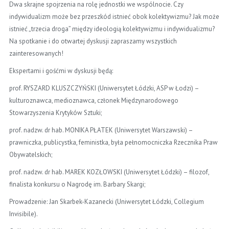
Dwa skrajne spojrzenia na rolę jednostki we wspólnocie. Czy
indywidualizm może bez przeszkód istnieć obok kolektywizmu? Jak może
istnieć „trzecia droga” między ideologią kolektywizmu i indywidualizmu?
Na spotkanie i do otwartej dyskusji zapraszamy wszystkich
zainteresowanych!
Ekspertami i gośćmi w dyskusji będą:
prof. RYSZARD KLUSZCZYŃSKI (Uniwersytet Łódzki, ASP w Łodzi) –
kulturoznawca, medioznawca, członek Międzynarodowego
Stowarzyszenia Krytyków Sztuki;
prof. nadzw. dr hab. MONIKA PŁATEK (Uniwersytet Warszawski) –
prawniczka, publicystka, feministka, była pełnomocniczka Rzecznika Praw
Obywatelskich;
prof. nadzw. dr hab. MAREK KOZŁOWSKI (Uniwersytet Łódzki) – filozof,
finalista konkursu o Nagrodę im. Barbary Skargi;
Prowadzenie: Jan Skarbek-Kazanecki (Uniwersytet Łódzki, Collegium
Invisibile).