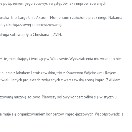
zie połączeniem jego solowych występów jak i improwizowanych
Tanaka Trio, Large Unit, Aksiom, Momentum i założone przez niego Nakama
ceny okołojazzowej i improwizowanej.
uga solowa płyta Christiana – AVIN.
eście, mieszkający i tworzący w Warszawie. Wykształcenia muzycznego nie
 duecie z Jakubem Lemiszewskim, trio z Ksawerym Wójcińskim i Rayem
 wielu innych projektach związanych z warszawską sceną impro. Z Alkiem
owizowaną muzykę solowo. Pierwszy solowy koncert odbył się w styczniu
ajmuje się organizowaniem koncertów impro-jazzowych. Współprowadzi z