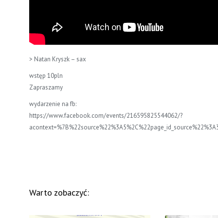
> Natan Kryszk – sax
wstęp 10pln
Zapraszamy
wydarzenie na fb:
https://www.facebook.com/events/216595825544062/?
acontext=%7B%22source%22%3A5%2C%22page_id_source%22%3
Warto zobaczyć: