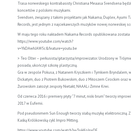
Trasa norweskiego kontrabasisty Christiana Meaasa Svendsena będ
koncertów z polskimi muzykami.
Svendsen, związany z takimi projektami jak Nakama, Duplex, Ayumi 
Records, jest jednym z najciekawszych muzyków nowej norweskiej s
W maju tego roku nakładem Nakama Records opublikowana została dr
https://www.youtube.com/watch?
v=YkDAwhJAW5c&feature=youtu.be
> Teo Olter – perkusista/gitarzysta/improwizator. Urodzony w Trójmi
posiada, ukończył szkołę plastyczną.
Gra w zespole Pokusa, z Natanem Kryszkiem i Tymkiem Bryndalem, w
Dickatym, duo z Piotrem Bukowskim, duo z Miłoszem Cirockim oraz w
Żurowskim założył zespoły Nietakt, NAAAL i Źimne Krwi.
Od czerwca 2016 i premiery płyty “7 minut, niski brum” tworzy impr
2017 w Eufemii.
Pod pseudonimem Sun Enough tworzy słabą muzykę elektroniczną. Z
Kaśką Królikowską cykl Impro Mitting.
https://www.youtube.com/watch?v=3sjkKoJpxDE