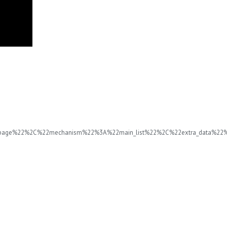
%22page%22%2C%22mechanism%22%3A%22main_list%22%2C%22extra_data%