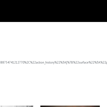
A388754741212770%2C%22action_history%22%3A[%7B%22surface%22%3A