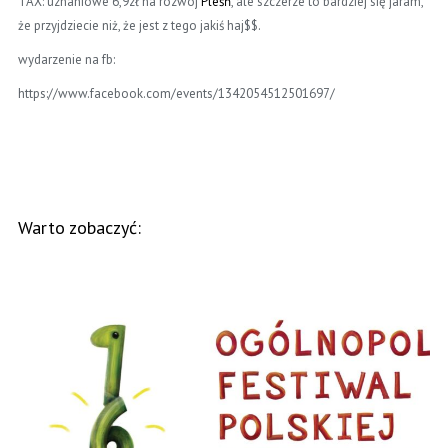
TAX: uznaniowe 6,9zł na rozwój
Pleśń
, ale szczerze to bardziej się jaram,
że przyjdziecie niż, że jest z tego jakiś haj$$.
wydarzenie na fb:
https://www.facebook.com/events/1342054512501697/
Warto zobaczyć: