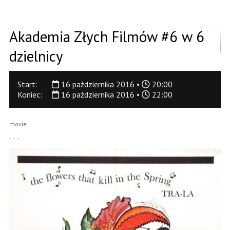
Akademia Złych Filmów #6 w 6
dzielnicy
Start:
16 października 2016 •
20:00
Koniec:
16 października 2016 •
22:00
movie