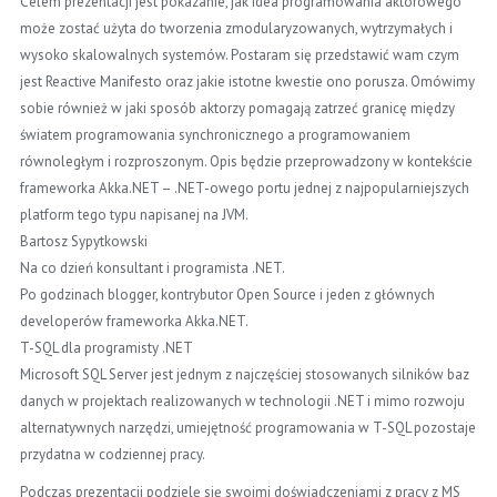
Celem prezentacji jest pokazanie, jak idea programowania aktorowego
może zostać użyta do tworzenia zmodularyzowanych, wytrzymałych i
wysoko skalowalnych systemów. Postaram się przedstawić wam czym
jest Reactive Manifesto oraz jakie istotne kwestie ono porusza. Omówimy
sobie również w jaki sposób aktorzy pomagają zatrzeć granicę między
światem programowania synchronicznego a programowaniem
równoległym i rozproszonym. Opis będzie przeprowadzony w kontekście
frameworka Akka.NET – .NET-owego portu jednej z najpopularniejszych
platform tego typu napisanej na JVM.
Bartosz Sypytkowski
Na co dzień konsultant i programista .NET.
Po godzinach blogger, kontrybutor Open Source i jeden z głównych
developerów frameworka Akka.NET.
T-SQL dla programisty .NET
Microsoft SQL Server jest jednym z najczęściej stosowanych silników baz
danych w projektach realizowanych w technologii .NET i mimo rozwoju
alternatywnych narzędzi, umiejętność programowania w T-SQL pozostaje
przydatna w codziennej pracy.
Podczas prezentacji podzielę się swoimi doświadczeniami z pracy z MS